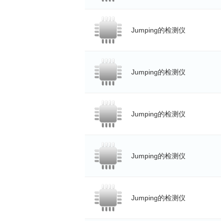
Jumping的检测仪
Jumping的检测仪
Jumping的检测仪
Jumping的检测仪
Jumping的检测仪