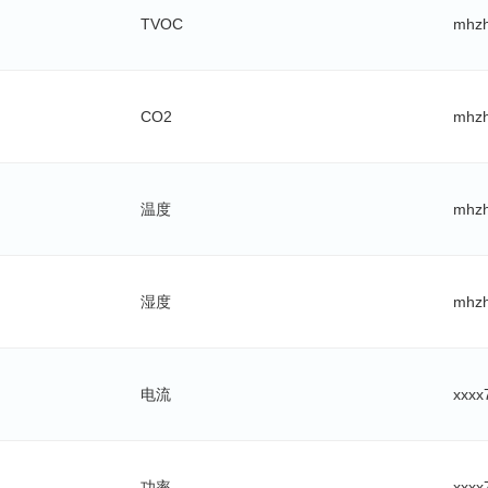
TVOC
mhz
CO2
mhz
温度
mhz
湿度
mhz
电流
xxxx
功率
xxxx