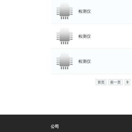
检测仪
检测仪
检测仪
首页
前一页
9
公司