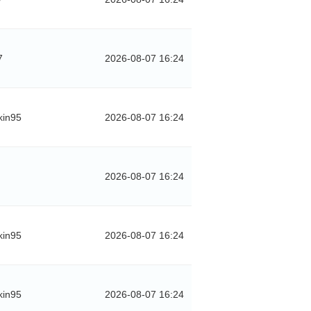
7
2026-08-07 16:24
kin95
2026-08-07 16:24
2026-08-07 16:24
kin95
2026-08-07 16:24
kin95
2026-08-07 16:24