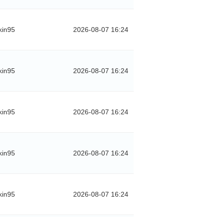
kin95
2026-08-07 16:24
kin95
2026-08-07 16:24
kin95
2026-08-07 16:24
kin95
2026-08-07 16:24
kin95
2026-08-07 16:24