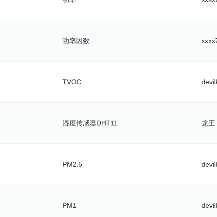
功率因数
xxxx
TVOC
devil
湿度传感器DHT11
龙王
PM2.5
devil
PM1
devil