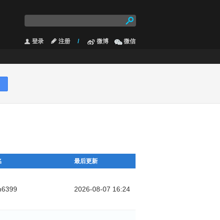
登录
注册
/
微博
微信
名
最后更新
h6399
2026-08-07 16:24