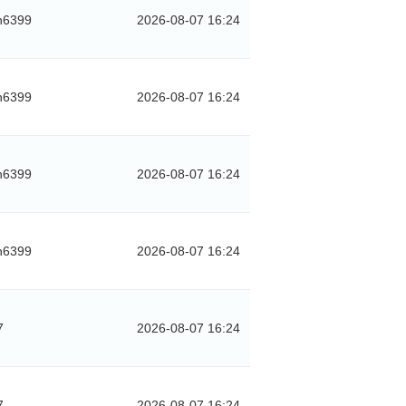
h6399
2026-08-07 16:24
h6399
2026-08-07 16:24
h6399
2026-08-07 16:24
h6399
2026-08-07 16:24
7
2026-08-07 16:24
7
2026-08-07 16:24