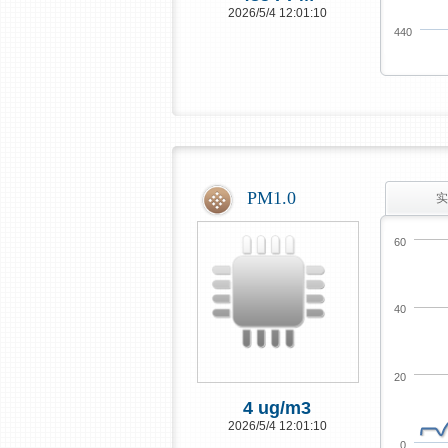
2026/5/4 12:01:10
440
PM1.0
实
60
40
20
4 ug/m3
2026/5/4 12:01:10
0