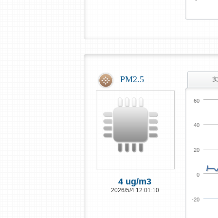
PM2.5
实
60
40
20
0
4 ug/m3
2026/5/4 12:01:10
-20